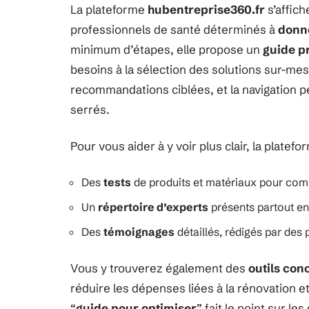
La plateforme
hubentreprise360.fr
s’affich
professionnels de santé déterminés à
donne
minimum d’étapes, elle propose un
guide p
besoins à la sélection des solutions sur-me
recommandations ciblées, et la navigation 
serrés.
Pour vous aider à y voir plus clair, la plate
Des
tests
de produits et matériaux pour comp
Un
répertoire d’experts
présents partout en
Des
témoignages
détaillés, rédigés par des 
Vous y trouverez également des
outils con
réduire les dépenses liées à la rénovation et
“
guide pour optimiser
” fait le point sur 