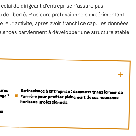
celui de dirigeant d’entreprise n’assure pas
de liberté. Plusieurs professionnels expérimentent
e leur activité, après avoir franchi ce cap. Les données
elances parviennent à développer une structure stable
eures
De freelance à entreprise : comment transformer sa
carrière pour profiter pleinement de ces nouveaux
age ?
horizons professionnels
ux